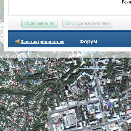
Добавить тег
Создать новую тему
Форум
Зарегистрироваться
Кабинет
Обсуждения
Моя лента
Лента обновлений
Сообщения
Пользователи
Друзья
Теги
Настройки