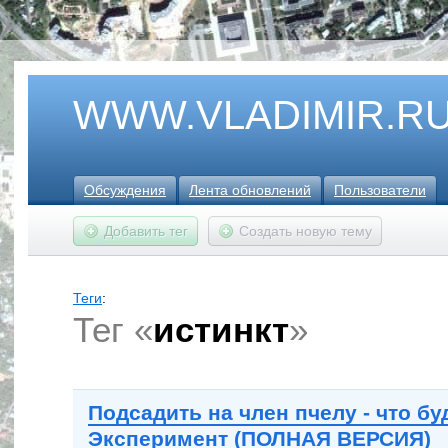
WWW.VLADIMIR.R
Обсуждения
Лента обновлений
Пользователи
Добавить тег
Создать новую тему
Теги
:
Тег «
истинкт
»
Подсадить на член пчелу - что бу
Эксперимент (ПОЛНАЯ ВЕРСИЯ)